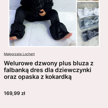
Małgorzata Lochert
Welurowe dzwony plus bluza z
falbanką dres dla dziewczynki
oraz opaska z kokardką
Cena
169,99 zł
Wybierz wariant produktu: