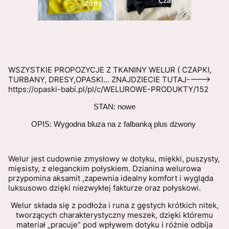
WSZYSTKIE PROPOZYCJE Z TKANINY WELUR ( CZAPKI,
TURBANY, DRESY,OPASKI... ZNAJDZIECIE TUTAJ---->
https://opaski-babi.pl/pl/c/WELUROWE-PRODUKTY/152
STAN: nowe
OPIS: Wygodna bluza na z falbanką plus dzwony
Welur jest cudownie zmysłowy w dotyku, miękki, puszysty,
mięsisty, z eleganckim połyskiem. Dzianina welurowa
przypomina aksamit ,zapewnia idealny komfort i wygląda
luksusowo dzięki niezwykłej fakturze oraz połyskowi.
Welur składa się z podłoża i runa z gęstych krótkich nitek,
tworzących charakterystyczny meszek, dzięki któremu
materiał „pracuje” pod wpływem dotyku i różnie odbija