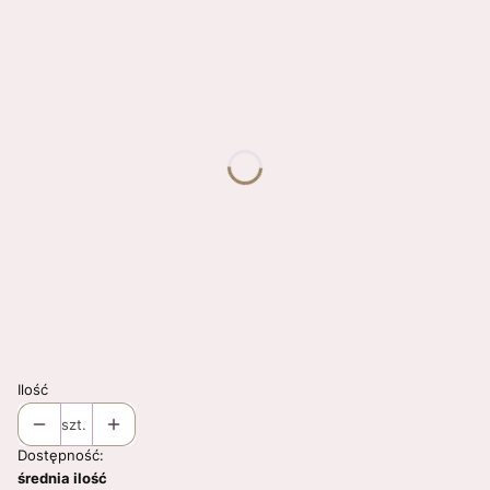
Poszczególne warianty mogą różnić się ceną
*
Rozmiar
Wybierz
*
Obwód głowy
Wybierz
*
Kolor
Wybierz
Pytania ? Dodatkowe informacje ? Uwagi ?
Opcjonalne
Ilość
szt.
Dostępność:
średnia ilość