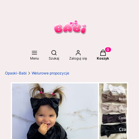
Otwórz wyszukiwarkę
Produkty w koszyku
Menu
Szukaj
Zaloguj się
Koszyk
Opaski-Babi
Welurowe propozycje