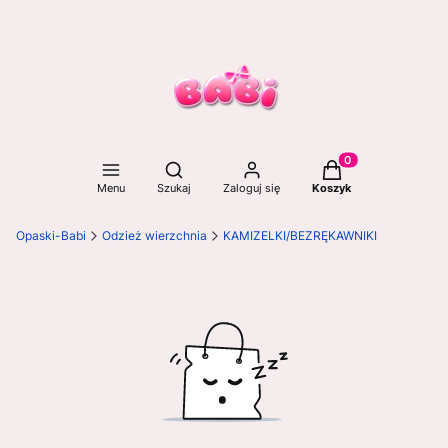
Otwórz wyszukiwarkę
Produkty w koszyku
Menu
Szukaj
Zaloguj się
Koszyk
Opaski-Babi
Odzież wierzchnia
KAMIZELKI/BEZRĘKAWNIKI