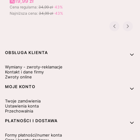
Cena promocyjna
19,99 zł
Cena regularna:
34,99 zł
-43%
Najniższa cena:
34,99 zł
-43%
Linki w stopce
OBSŁUGA KLIENTA
Wymiany - zwroty-reklamacje
Kontakt i dane firmy
Zwroty online
MOJE KONTO
Twoje zamówienia
Ustawienia konta
Przechowalnia
PŁATNOŚCI I DOSTAWA
Formy płatności/numer konta
Czas i koszty dostawy