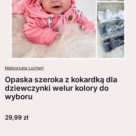
Małgorzata Lochert
Opaska szeroka z kokardką dla
dziewczynki welur kolory do
wyboru
Cena
29,99 zł
Wybierz wariant produktu: