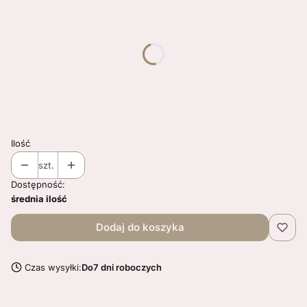
Poszczególne warianty mogą różnić się ceną
*
Obwód głowy
Wybierz
*
KOLORY
Wybierz
Ilość
szt.
Dostępność:
średnia ilość
Dodaj do koszyka
Czas wysyłki:
Do7 dni roboczych