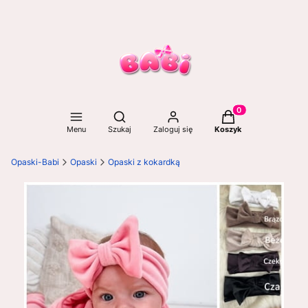
Otwórz wyszukiwarkę
Produkty w koszyku
Menu
Szukaj
Zaloguj się
Koszyk
Opaski-Babi
Opaski
Opaski z kokardką