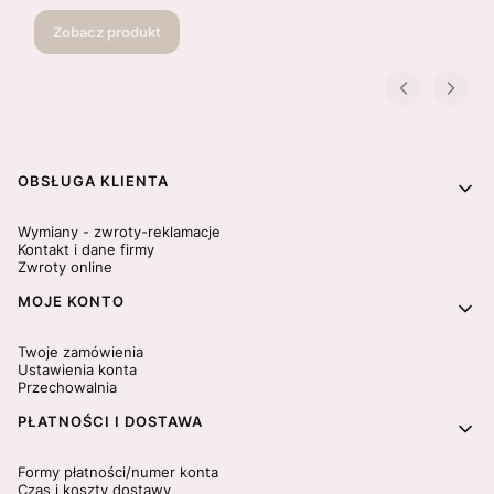
Zobacz produkt
Linki w stopce
OBSŁUGA KLIENTA
Wymiany - zwroty-reklamacje
Kontakt i dane firmy
Zwroty online
MOJE KONTO
Twoje zamówienia
Ustawienia konta
Przechowalnia
PŁATNOŚCI I DOSTAWA
Formy płatności/numer konta
Czas i koszty dostawy