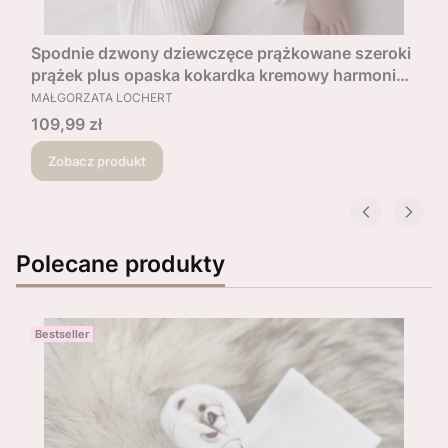
Spodnie dzwony dziewczęce prążkowane szeroki
prążek plus opaska kokardka kremowy harmonia
PRODUCENT
oasis
MAŁGORZATA LOCHERT
Cena
109,99 zł
Zobacz produkt
Polecane produkty
Bestseller