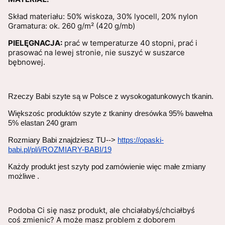
Skład materiału: 50% wiskoza, 30% lyocell, 20% nylon
Gramatura: ok. 260 g/m² (420 g/mb)
PIELĘGNACJA:
prać w temperaturze 40 stopni, prać i
prasować na lewej stronie, nie suszyć w suszarce
bębnowej.
Rzeczy Babi szyte są w Polsce z wysokogatunkowych tkanin.
Większośc produktów szyte z tkaniny dresówka 95% bawełna
5% elastan 240 gram
Rozmiary Babi znajdziesz TU-->
https://opaski-
babi.pl/pl/i/ROZMIARY-BABI/19
Każdy produkt jest szyty pod zamówienie więc małe zmiany
możliwe .
Podoba Ci się nasz produkt, ale chciałabyś/chciałbyś
coś zmienic? A może masz problem z doborem