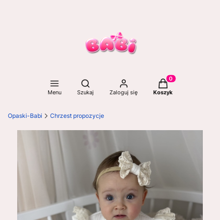
Otwórz wyszukiwarkę
Produkty w koszyku
Menu
Szukaj
Zaloguj się
Koszyk
Opaski-Babi
Chrzest propozycje