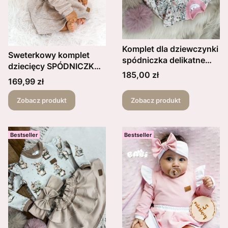
Komplet dla dziewczynki
Sweterkowy komplet
spódniczka delikatne
dziecięcy SPÓDNICZKA
bukiety trzy falbanki love
Cena
185,00 zł
Z FALBANKĄ, OPASKA
Cena
169,99 zł
plus opaska brzoskwinia
supłek ORAZ BLUZKA Z
oraz body lub bluzka
FALBANKĄ
Zobacz produkt
Zobacz produkt
kwiatki
Bestseller
Bestseller