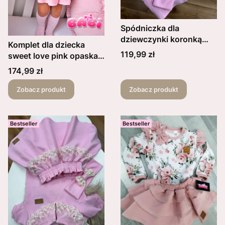
Spódniczka dla
dziewczynki koronką
Komplet dla dziecka
oraz opaską kolor jasny
Cena
119,99 zł
sweet love pink opaska
róż
pin up plus body lub
Cena
174,99 zł
bluzka + spódniczka z
falbankami
Zobacz produkt
Zobacz produkt
Bestseller
Bestseller