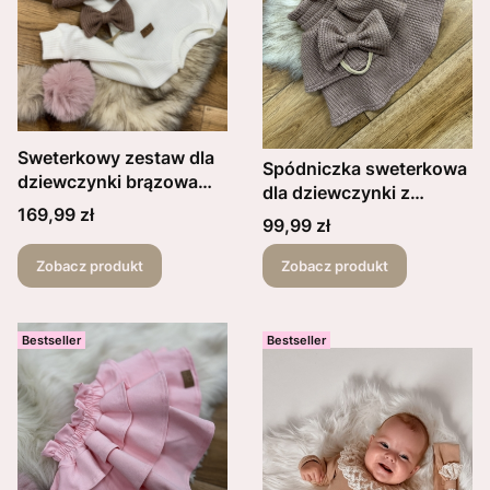
Sweterkowy zestaw dla
Spódniczka sweterkowa
dziewczynki brązowa
dla dziewczynki z
spódniczka plus opaska
Cena
169,99 zł
falbanką szeroki pas
Cena
99,99 zł
oraz kremowy sweterek
kolor brązowy blank
blank jesieniary
Zobacz produkt
Zobacz produkt
Bestseller
Bestseller