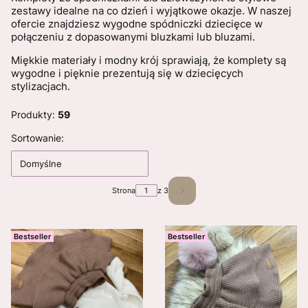
zestawy idealne na co dzień i wyjątkowe okazje. W naszej
ofercie znajdziesz wygodne spódniczki dziecięce w
połączeniu z dopasowanymi bluzkami lub bluzami.
Miękkie materiały i modny krój sprawiają, że komplety są
wygodne i pięknie prezentują się w dziecięcych
stylizacjach.
Produkty:
59
Lista produktów
Sortowanie:
Domyślne
Strona
z 3
Następne produkty
Bestseller
Bestseller