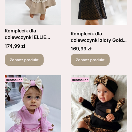
Komplecik dla
Komplecik dla
dziewczynki ELLIE
dziewczynki złoty Gold
spódniczka z koronką +
Cena
174,99 zł
Star spódniczka ,body
Cena
169,99 zł
body/bluzka koronka
lub bluzka oraz opaska
falbanka + opaskaz
Zobacz produkt
Zobacz produkt
kokardką
Bestseller
Bestseller