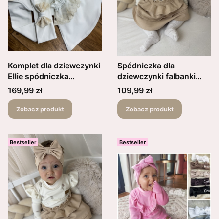
Komplet dla dziewczynki
Spódniczka dla
Ellie spódniczka
dziewczynki falbanki
kremowa z koronką plus
love beżowa
Cena
Cena
169,99 zł
109,99 zł
body lub bluzka falbanka
z koronki oraz opaska z
Zobacz produkt
Zobacz produkt
kokardką
Bestseller
Bestseller