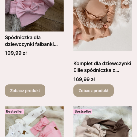
Spódniczka dla
dziewczynki falbanki
love brzoskwiniowa plus
Cena
109,99 zł
opaska z kokardką
Komplet dla dziewczynki
Ellie spódniczka z
koronką plus body lub
Cena
169,99 zł
bluzka koronka falbanka
plus opaska z kokardką
Zobacz produkt
Zobacz produkt
kolory do wyboru
Bestseller
Bestseller