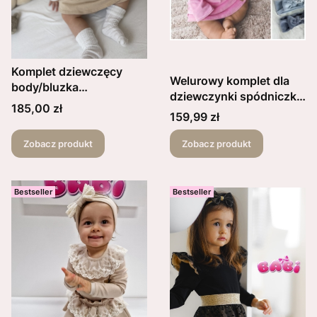
Komplet dziewczęcy
Welurowy komplet dla
body/bluzka
dziewczynki spódniczka
prążkowana kwiaty i
Cena
185,00 zł
z falbanką bluzka z
Cena
159,99 zł
kokardki plus
falbanką oraz opaska
spódniczka z falbankami
kolory do wyboru
Zobacz produkt
Zobacz produkt
i opaska beżowa
kokarda
Bestseller
Bestseller