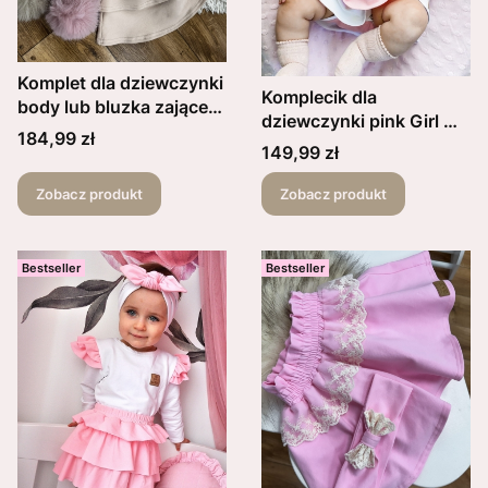
Komplet dla dziewczynki
Komplecik dla
body lub bluzka zające
dziewczynki pink Girl ->
wielkanocne plus
Cena
184,99 zł
opaska z kokardką ,body
Cena
149,99 zł
spódniczka beżowa
lub bluzka ,biała
falbanki love oraz
spódniczka z różową
Zobacz produkt
Zobacz produkt
opaska z kokardką
falbanką
Bestseller
Bestseller