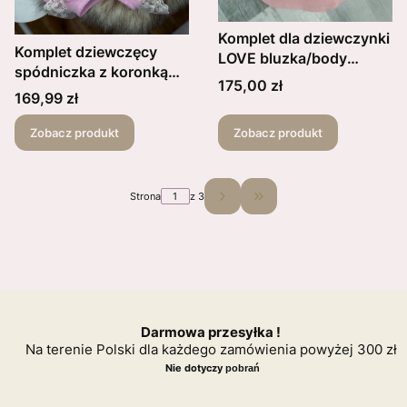
Komplet dla dziewczynki
Komplet dziewczęcy
LOVE bluzka/body
spódniczka z koronką
Tajemnicze róże+
Cena
175,00 zł
plus body/bluzka z
Cena
spódniczka falbanki
169,99 zł
koronką i guziczkiem
oraz opaska róż jasny
Zobacz produkt
Zobacz produkt
Strona
z 3
Przejdź do ostatniej stron
Darmowa przesyłka !
Na terenie Polski dla każdego zamówienia powyżej 300 zł
Nie dotyczy
pobrań