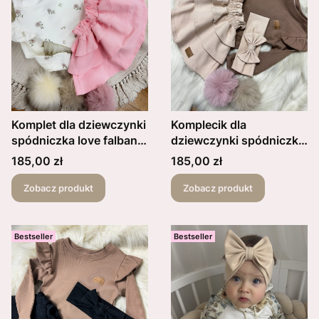
Komplet dla dziewczynki
Komplecik dla
spódniczka love falbanki
dziewczynki spódniczka
brzoskwiniowa opaska z
beżowa z falbankami
Cena
Cena
185,00 zł
185,00 zł
kokardką plus body lub
plus opaska z kokardką
bluzka kwiaty i kokardki
plus body lub bluzka
Zobacz produkt
Zobacz produkt
wzór
prążkowane
czekoladowe
Bestseller
Bestseller