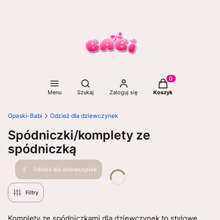
Otwórz wyszukiwarkę
Produkty w koszyku
Menu
Szukaj
Zaloguj się
Koszyk
Opaski-Babi
Odzież dla dziewczynek
Spódniczki/komplety ze
spódniczką
Odzież dla dziewczynek
Filtry
Komplety ze spódniczkami dla dziewczynek to stylowe