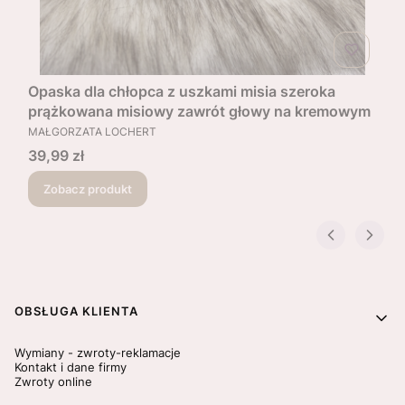
Opaska dla chłopca z uszkami misia szeroka
prążkowana misiowy zawrót głowy na kremowym
PRODUCENT
MAŁGORZATA LOCHERT
Cena
39,99 zł
Zobacz produkt
Linki w stopce
OBSŁUGA KLIENTA
Wymiany - zwroty-reklamacje
Kontakt i dane firmy
Zwroty online