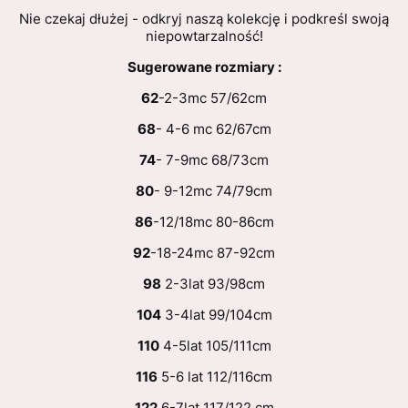
Nie czekaj dłużej - odkryj naszą kolekcję i podkreśl swoją
niepowtarzalność!
Sugerowane rozmiary :
62
-2-3mc 57/62cm
68
- 4-6 mc 62/67cm
74
- 7-9mc 68/73cm
80
- 9-12mc 74/79cm
86
-12/18mc 80-86cm
92
-18-24mc 87-92cm
98
2-3lat 93/98cm
104
3-4lat 99/104cm
110
4-5lat 105/111cm
116
5-6 lat 112/116cm
122
6-7lat 117/122 cm