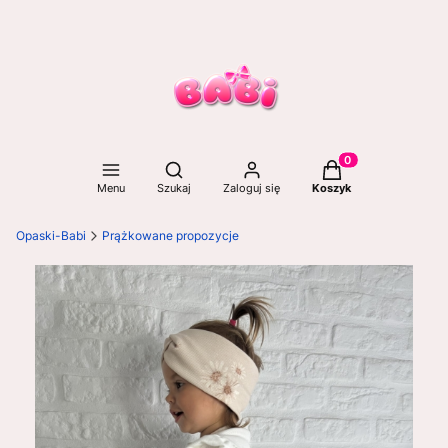
Otwórz wyszukiwarkę
Produkty w koszyku
Menu
Szukaj
Zaloguj się
Koszyk
Opaski-Babi
Prążkowane propozycje