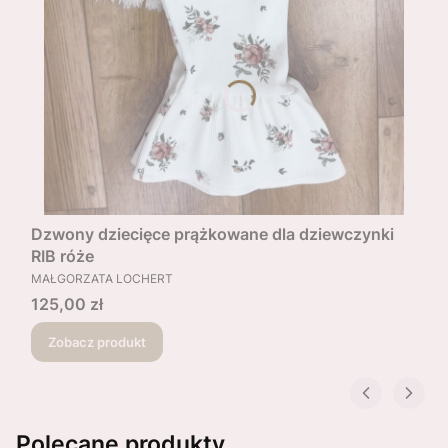
Dzwony dziecięce prążkowane dla dziewczynki
RIB róże
PRODUCENT
MAŁGORZATA LOCHERT
Cena
125,00 zł
Zobacz produkt
Polecane produkty