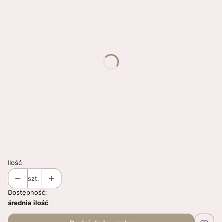
*
Rozmiar
Wybierz
*
Wzór
Wybierz
*
Body/bluzka
Wybierz
Pytania ? Dodatkowe informacje ? Uwagi ?
Opcjonalne
Ilość
szt.
Dostępność:
średnia ilość