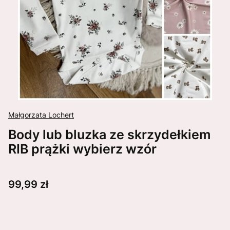
Małgorzata Lochert
Body lub bluzka ze skrzydełkiem
RIB prążki wybierz wzór
Cena
99,99 zł
Wybierz wariant produktu:
Poszczególne warianty mogą różnić się ceną