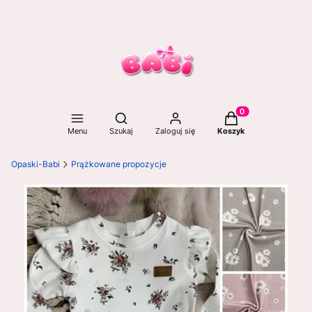
Otwórz wyszukiwarkę
Produkty w koszyku
Menu
Szukaj
Zaloguj się
Koszyk
Opaski-Babi
Prążkowane propozycje