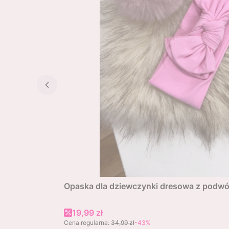
Opaska dla dziewczynki dresowa z podwój
Cena promocyjna
19,99 zł
Cena regularna:
34,99 zł
-43%