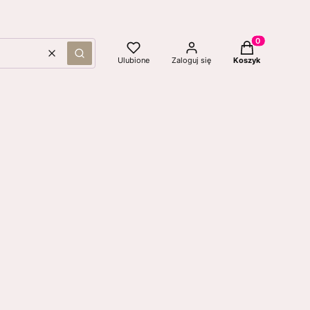
Produkty w kos
Wyczyść
Szukaj
Ulubione
Zaloguj się
Koszyk